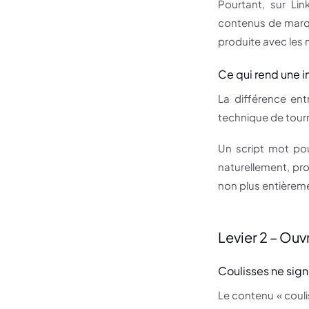
Pourtant, sur Lin
contenus de marque 
produite avec les m
Ce qui rend une i
La différence ent
technique de tourna
Un script mot pou
naturellement, pro
non plus entièreme
Levier 2 – Ouvr
Coulisses ne sig
Le contenu « couli