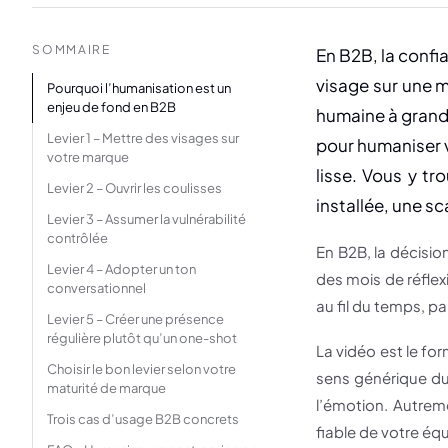
SOMMAIRE
En B2B, la confi
visage sur une m
Pourquoi l’humanisation est un
enjeu de fond en B2B
humaine à grande
Levier 1 – Mettre des visages sur
pour humaniser v
votre marque
lisse. Vous y tr
Levier 2 – Ouvrir les coulisses
installée, une sc
Levier 3 – Assumer la vulnérabilité
contrôlée
En B2B, la décisio
Levier 4 – Adopter un ton
des mois de réflex
conversationnel
au fil du temps, pa
Levier 5 – Créer une présence
régulière plutôt qu’un one-shot
La vidéo est le fo
Choisir le bon levier selon votre
sens générique du 
maturité de marque
l’émotion. Autrem
Trois cas d’usage B2B concrets
fiable de votre équ