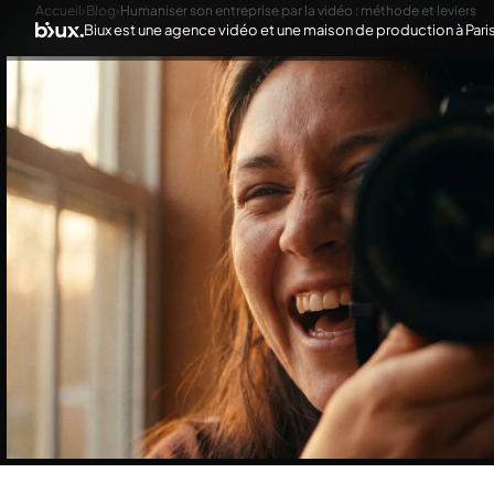
Accueil
›
Blog
›
Humaniser son entreprise par la vidéo : méthode et leviers
Biux est une agence vidéo et une maison de production à Pari