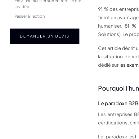
FAQ – Humaniser son entreprise par
la vidéo
91 % des entrepris
Passer à l’action
tirent un avantage
humaniser. 81 % 
Solutions). Le pro
DEMANDER UN DEVIS
Cet article décrit
la situation de v
dédié sur
les exem
Pourquoi l’hum
Le paradoxe B2B 
Les entreprises B
certifications, chi
Le paradoxe est l