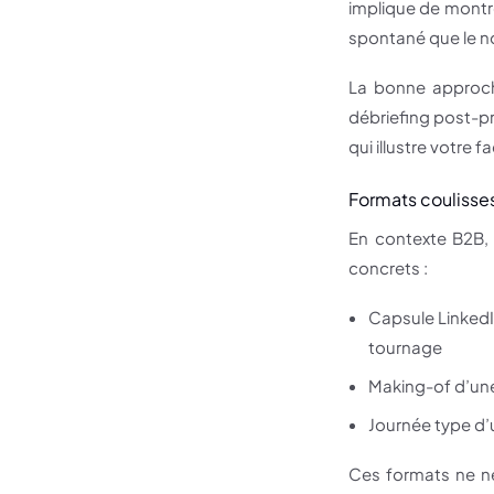
implique de montre
spontané que le 
La bonne approch
débriefing post-pr
qui illustre votre 
Formats coulisse
En contexte B2B, 
concrets :
Capsule LinkedI
tournage
Making-of d’une
Journée type d’u
Ces formats ne néc