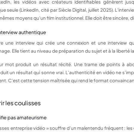
kedIn, les vidéos avec créateurs identifiables génèrent j
seule (LinkedIn, cité par Siècle Digital, juillet 2025). L’interv
êmes moyens qu’un film institutionnel. Elle doit être sincère, di
nterview authentique
re une interview qui crée une connexion et une interview qui 
ge. Elle tient au niveau de préparation du sujet et à la liberté l
r mot produit un résultat récité. Une trame de points à abo
duit un résultat qui sonne vrai. L’authenticité en vidéo ne s’im
nt. C’est cette tension maîtrisée qui rend le format convaincan
ir les coulisses
nifie pas amateurisme
sses entreprise vidéo » souffre d’un malentendu fréquent : les