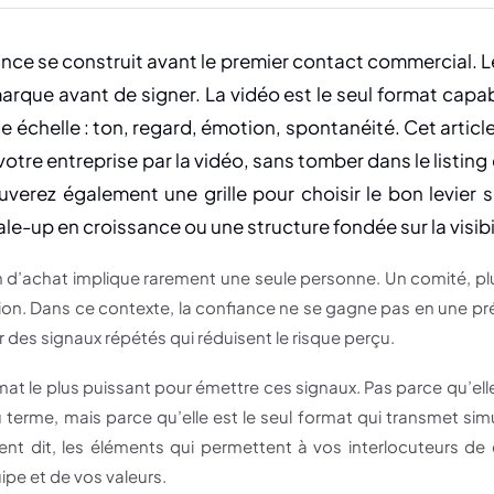
ance se construit avant le premier contact commercial. 
arque avant de signer. La vidéo est le seul format cap
 échelle : ton, regard, émotion, spontanéité. Cet articl
otre entreprise par la vidéo, sans tomber dans le listin
ouverez également une grille pour choisir le bon levier
ale-up en croissance ou une structure fondée sur la visibi
n d’achat implique rarement une seule personne. Un comité, pl
ion. Dans ce contexte, la confiance ne se gagne pas en une pré
r des signaux répétés qui réduisent le risque perçu.
rmat le plus puissant pour émettre ces signaux. Pas parce qu’e
terme, mais parce qu’elle est le seul format qui transmet simu
ent dit, les éléments qui permettent à vos interlocuteurs de
ipe et de vos valeurs.