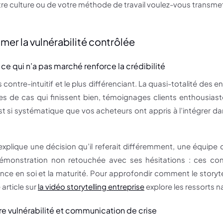
re culture ou de votre méthode de travail voulez-vous transmet
umer la vulnérabilité contrôlée
ce qui n’a pas marché renforce la crédibilité
us contre-intuitif et le plus différenciant. La quasi-totalité de
es de cas qui finissent bien, témoignages clients enthousiast
st si systématique que vos acheteurs ont appris à l’intégrer dan
xplique une décision qu’il referait différemment, une équipe 
monstration non retouchée avec ses hésitations : ces cont
ance en soi et la maturité. Pour approfondir comment le storyte
 article sur
la vidéo storytelling entreprise
explore les ressorts na
re vulnérabilité et communication de crise