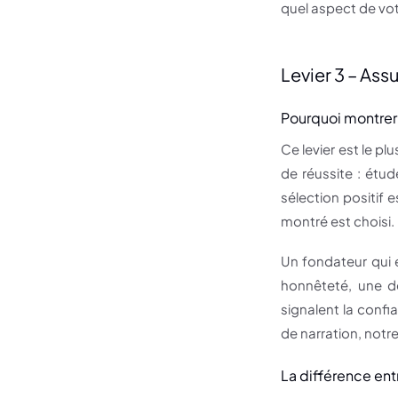
quel aspect de vot
Levier 3 – Ass
Pourquoi montrer 
Ce levier est le pl
de réussite : étud
sélection positif e
montré est choisi.
Un fondateur qui e
honnêteté, une dé
signalent la confi
de narration, notre
La différence ent