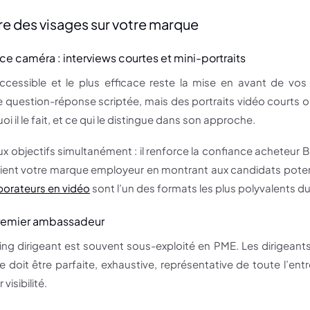
tre des visages sur votre marque
ce caméra : interviews courtes et mini-portraits
 accessible et le plus efficace reste la mise en avant de v
 question-réponse scriptée, mais des portraits vidéo courts
uoi il le fait, et ce qui le distingue dans son approche.
x objectifs simultanément : il renforce la confiance acheteur B2
utient votre marque employeur en montrant aux candidats poten
aborateurs en vidéo
sont l’un des formats les plus polyvalents du
premier ambassadeur
ing dirigeant est souvent sous-exploité en PME. Les dirigeant
le doit être parfaite, exhaustive, représentative de toute l’ent
 visibilité.