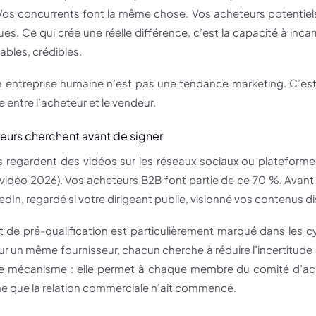
Vos concurrents font la même chose. Vos acheteurs potentiel
es. Ce qui crée une réelle différence, c’est la capacité à in
ables, crédibles.
entreprise humaine n’est pas une tendance marketing. C’est
e entre l’acheteur et le vendeur.
eurs cherchent avant de signer
 regardent des vidéos sur les réseaux sociaux ou platefor
idéo 2026). Vos acheteurs B2B font partie de ce 70 %. Avant d
edIn, regardé si votre dirigeant publie, visionné vos contenus d
e pré-qualification est particulièrement marqué dans les cy
sur un même fournisseur, chacun cherche à réduire l’incertitud
ce mécanisme : elle permet à chaque membre du comité d’ach
 que la relation commerciale n’ait commencé.