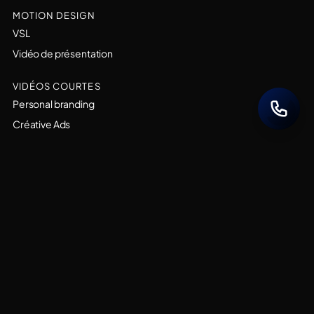
MOTION DESIGN
VSL
Vidéo de présentation
VIDÉOS COURTES
Personal branding
Créative Ads
PAR SECTEUR
Services B2B & conseil
SaaS & solution tech
Professions réglementées
PAR OBJECTIF
Acquisition
Notoriété